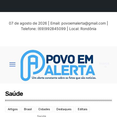
07 de agosto de 2026
|
Email:
povoemalerta@gmail.com
|
Telefone: (69)992845099
|
Local: Rondônia
busca
Saúde
Artigos
Brasil
Cidades
Destaques
Editais
Saúde