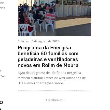
 de
itis
Cidades
6 de agosto de 2026
Programa da Energisa
beneficia 60 famílias com
geladeiras e ventiladores
novos em Rolim de Moura
 a
Ação do Programa de Eficiência Energética
ança
também distribuiu cerca de 4 mil lâmpadas de
LED e levou orientações sobre...
o
- Advertisement -
e