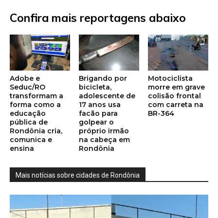
Confira mais reportagens abaixo
Adobe e
Brigando por
Motociclista
Seduc/RO
bicicleta,
morre em grave
transformam a
adolescente de
colisão frontal
forma como a
17 anos usa
com carreta na
educação
facão para
BR-364
pública de
golpear o
Rondônia cria,
próprio irmão
comunica e
na cabeça em
ensina
Rondônia
Mais notícias sobre cidades de Rondônia