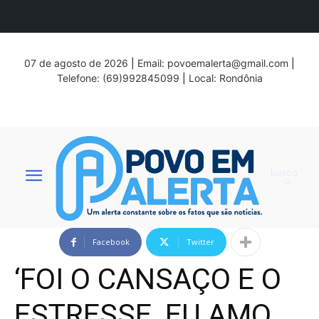
07 de agosto de 2026
|
Email:
povoemalerta@gmail.com
|
Telefone: (69)992845099
|
Local: Rondônia
busca
Facebook
Twitter
‘FOI O CANSAÇO E O
ESTRESSE, EU AMO