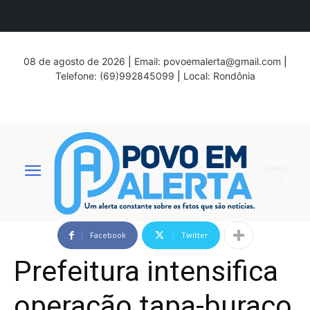
08 de agosto de 2026
|
Email:
povoemalerta@gmail.com
|
Telefone: (69)992845099
|
Local: Rondônia
busca
Facebook
Twitter
Prefeitura intensifica
operação tapa-buraco