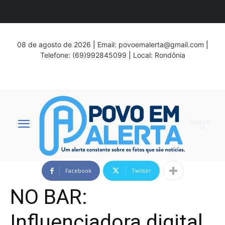
08 de agosto de 2026
|
Email:
povoemalerta@gmail.com
|
Telefone: (69)992845099
|
Local: Rondônia
busca
Facebook
Twitter
NO BAR:
Influenciadora digital