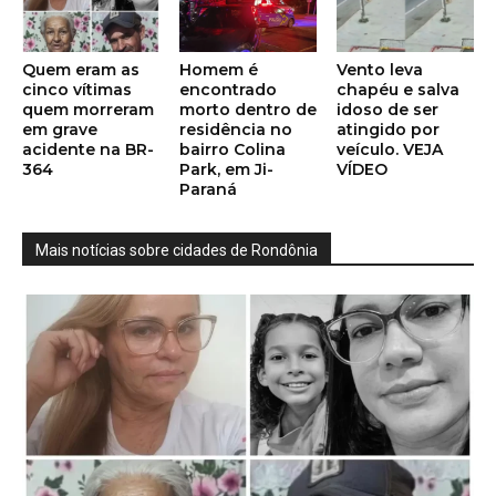
Quem eram as
Homem é
Vento leva
cinco vítimas
encontrado
chapéu e salva
quem morreram
morto dentro de
idoso de ser
em grave
residência no
atingido por
acidente na BR-
bairro Colina
veículo. VEJA
364
Park, em Ji-
VÍDEO
Paraná
Mais notícias sobre cidades de Rondônia