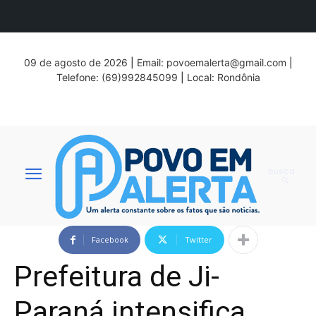
09 de agosto de 2026
|
Email:
povoemalerta@gmail.com
|
Telefone: (69)992845099
|
Local: Rondônia
busca
Facebook
Twitter
Prefeitura de Ji-
Paraná intensifica