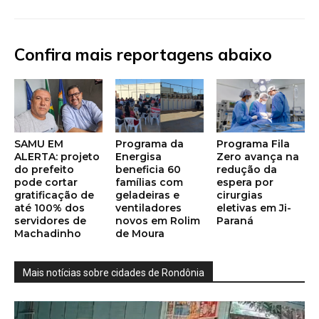
Confira mais reportagens abaixo
SAMU EM
Programa da
Programa Fila
ALERTA: projeto
Energisa
Zero avança na
do prefeito
beneficia 60
redução da
pode cortar
famílias com
espera por
gratificação de
geladeiras e
cirurgias
até 100% dos
ventiladores
eletivas em Ji-
servidores de
novos em Rolim
Paraná
Machadinho
de Moura
Mais notícias sobre cidades de Rondônia