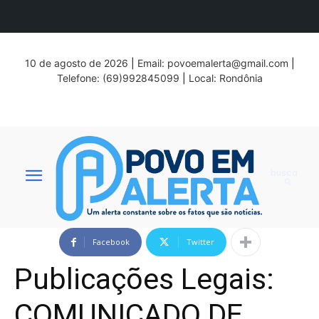
10 de agosto de 2026
|
Email:
povoemalerta@gmail.com
|
Telefone: (69)992845099
|
Local: Rondônia
busca
Facebook
Twitter
Publicações Legais:
COMUNICADO DE