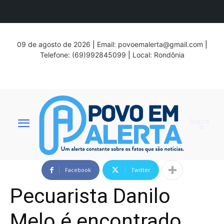
09 de agosto de 2026
|
Email:
povoemalerta@gmail.com
|
Telefone: (69)992845099
|
Local: Rondônia
busca
Facebook
Twitter
Pecuarista Danilo
Melo é encontrado