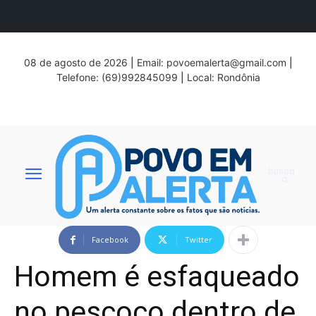
08 de agosto de 2026
|
Email:
povoemalerta@gmail.com
|
Telefone: (69)992845099
|
Local: Rondônia
busca
Facebook
Twitter
Homem é esfaqueado
no pescoço dentro de