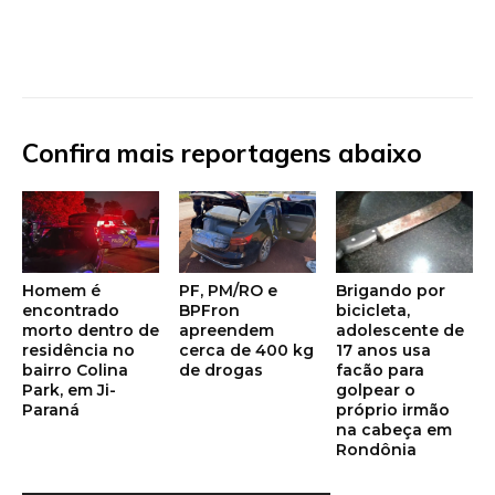
Confira mais reportagens abaixo
Homem é
PF, PM/RO e
Brigando por
encontrado
BPFron
bicicleta,
morto dentro de
apreendem
adolescente de
residência no
cerca de 400 kg
17 anos usa
bairro Colina
de drogas
facão para
Park, em Ji-
golpear o
Paraná
próprio irmão
na cabeça em
Rondônia