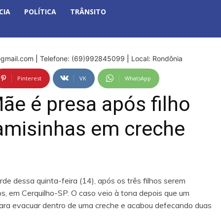
CIA
POLÍTICA
TRÂNSITO
gmail.com
|
Telefone: (69)992845099
|
Local: Rondônia
Pinterest
VK
WhatsApp
 é presa após filho
camisinhas em creche
de dessa quinta-feira (14), após os três filhos serem
, em Cerquilho-SP. O caso veio à tona depois que um
para evacuar dentro de uma creche e acabou defecando duas