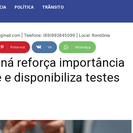
CIA
POLÍTICA
TRÂNSITO
gmail.com
|
Telefone: (69)992845099
|
Local: Rondônia
Pinterest
VK
WhatsApp
aná reforça importância
 e disponibiliza testes