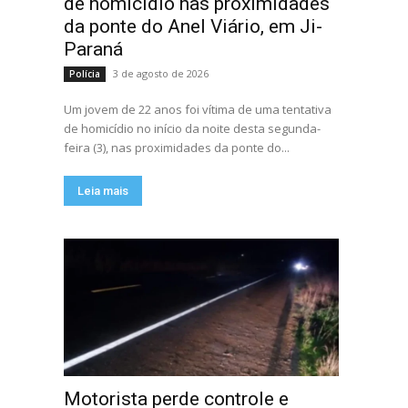
de homicídio nas proximidades
da ponte do Anel Viário, em Ji-
Paraná
3 de agosto de 2026
Polícia
Um jovem de 22 anos foi vítima de uma tentativa
de homicídio no início da noite desta segunda-
feira (3), nas proximidades da ponte do...
Leia mais
Motorista perde controle e