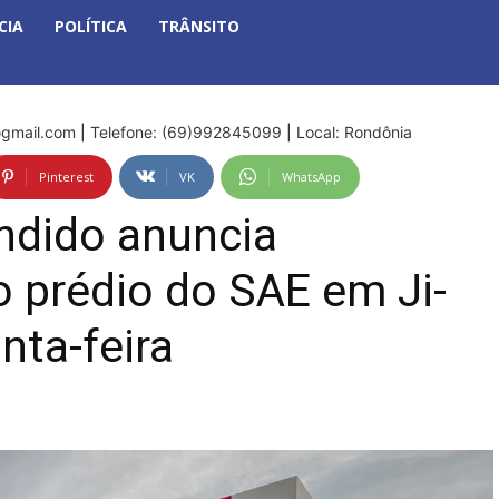
CIA
POLÍTICA
TRÂNSITO
gmail.com
|
Telefone: (69)992845099
|
Local: Rondônia
Pinterest
VK
WhatsApp
ndido anuncia
 prédio do SAE em Ji-
nta-feira