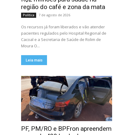
região do café e zona da mata
7 de agosto de 2026
Política
Os recursos já foram liberados e vão atender
pacientes regulados pelo Hospital Regional de
Cacoal e a Secretaria de Saúde de Rolim de
Moura O...
Leia mais
PF, PM/RO e BPFron apreendem