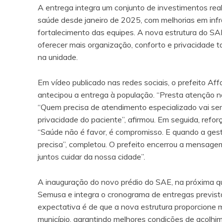
A entrega integra um conjunto de investimentos real
saúde desde janeiro de 2025, com melhorias em infr
fortalecimento das equipes. A nova estrutura do S
oferecer mais organização, conforto e privacidade t
na unidade.
Em vídeo publicado nas redes sociais, o prefeito A
antecipou a entrega à população. “Presta atenção no 
“Quem precisa de atendimento especializado vai sent
privacidade do paciente”, afirmou. Em seguida, refo
“Saúde não é favor, é compromisso. E quando a ges
precisa”, completou. O prefeito encerrou a mensag
juntos cuidar da nossa cidade”.
A inauguração do novo prédio do SAE, na próxima qui
Semusa e integra o cronograma de entregas prevista
expectativa é de que a nova estrutura proporcione 
município, garantindo melhores condições de acolhi