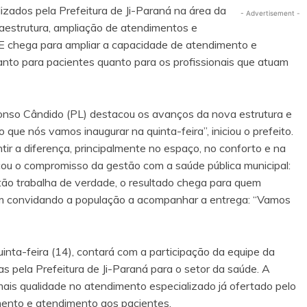
izados pela Prefeitura de Ji-Paraná na área da
- Advertisement -
aestrutura, ampliação de atendimentos e
AE chega para ampliar a capacidade de atendimento e
anto para pacientes quanto para os profissionais que atuam
ffonso Cândido (PL) destacou os avanços da nova estrutura e
que nós vamos inaugurar na quinta-feira”, iniciou o prefeito.
ir a diferença, principalmente no espaço, no conforto e na
rçou o compromisso da gestão com a saúde pública municipal:
tão trabalha de verdade, o resultado chega para quem
em convidando a população a acompanhar a entrega: “Vamos
nta-feira (14), contará com a participação da equipe da
s pela Prefeitura de Ji-Paraná para o setor da saúde. A
mais qualidade no atendimento especializado já ofertado pelo
mento e atendimento aos pacientes.