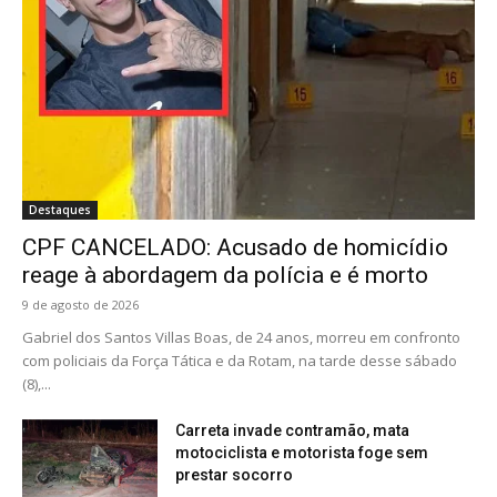
Destaques
CPF CANCELADO: Acusado de homicídio
reage à abordagem da polícia e é morto
9 de agosto de 2026
Gabriel dos Santos Villas Boas, de 24 anos, morreu em confronto
com policiais da Força Tática e da Rotam, na tarde desse sábado
(8),...
Carreta invade contramão, mata
motociclista e motorista foge sem
prestar socorro