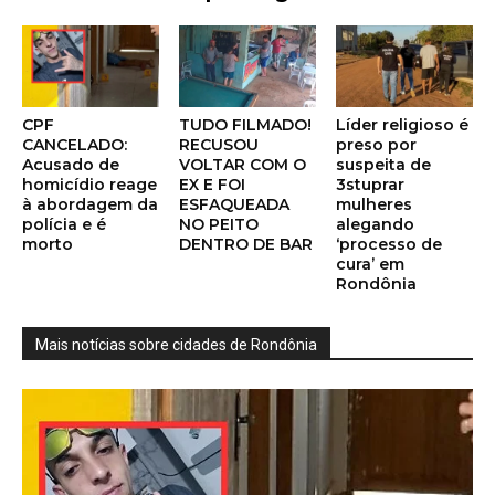
CPF
TUDO FILMADO!
Líder religioso é
CANCELADO:
RECUSOU
preso por
Acusado de
VOLTAR COM O
suspeita de
homicídio reage
EX E FOI
3stuprar
à abordagem da
ESFAQUEADA
mulheres
polícia e é
NO PEITO
alegando
morto
DENTRO DE BAR
‘processo de
cura’ em
Rondônia
Mais notícias sobre cidades de Rondônia