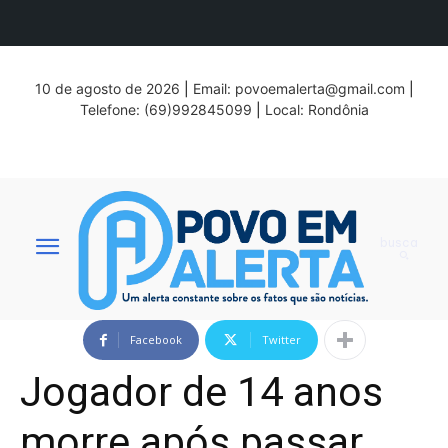
10 de agosto de 2026
|
Email:
povoemalerta@gmail.com
|
Telefone: (69)992845099
|
Local: Rondônia
busca
Facebook
Twitter
Jogador de 14 anos
morre após passar