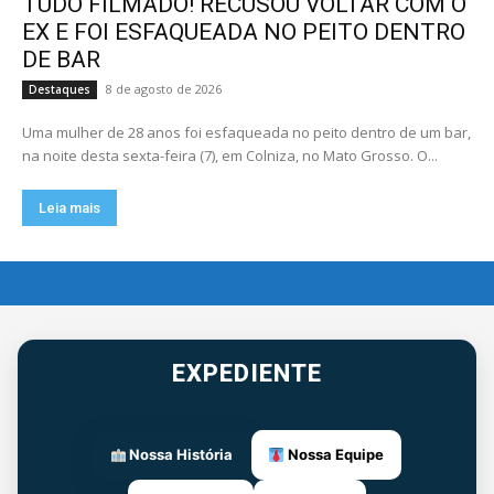
TUDO FILMADO! RECUSOU VOLTAR COM O
EX E FOI ESFAQUEADA NO PEITO DENTRO
DE BAR
8 de agosto de 2026
Destaques
Uma mulher de 28 anos foi esfaqueada no peito dentro de um bar,
na noite desta sexta-feira (7), em Colniza, no Mato Grosso. O...
Leia mais
EXPEDIENTE
Nossa História
Nossa Equipe