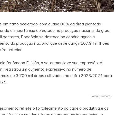
e em ritmo acelerado, com quase 80% da área plantada
idando a importância do estado na produção nacional do grão.
hectares, Rondônia se destaca no cenário agrícola
cimento da produção nacional que deve atingir 167,94 milhões
ra anterior.
elo fenômeno El Niño, o setor manteve sua expansão. A
ron) registrou um aumento expressivo no número de
m mais de 3.700 mil áreas cultivadas na safra 2023/2024 para
025.
- Advertisement -
scimento reflete o fortalecimento da cadeia produtiva e os
po. “A soja é um dos pilares do agronegócio rondoniense,