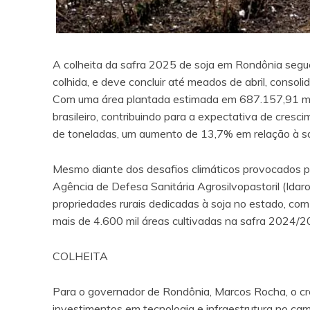
A colheita da safra 2025 de soja em Rondônia segu
colhida, e deve concluir até meados de abril, consol
Com uma área plantada estimada em 687.157,91 mil 
brasileiro, contribuindo para a expectativa de cres
de toneladas, um aumento de 13,7% em relação à saf
Mesmo diante dos desafios climáticos provocados p
Agência de Defesa Sanitária Agrosilvopastoril (Ida
propriedades rurais dedicadas à soja no estado, co
mais de 4.600 mil áreas cultivadas na safra 2024/2
COLHEITA
Para o governador de Rondônia, Marcos Rocha, o cre
investimentos em tecnologia e infraestrutura no cam