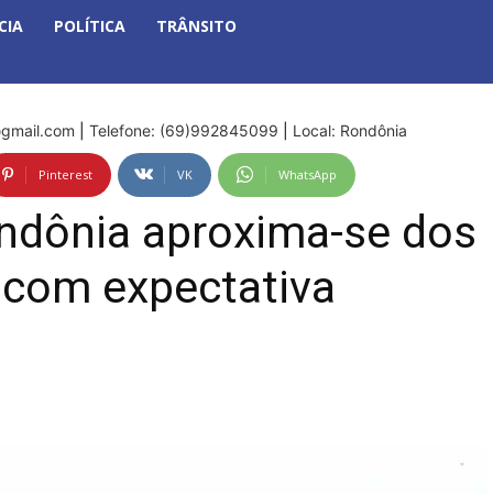
CIA
POLÍTICA
TRÂNSITO
gmail.com
|
Telefone: (69)992845099
|
Local: Rondônia
Pinterest
VK
WhatsApp
ondônia aproxima-se dos
 com expectativa