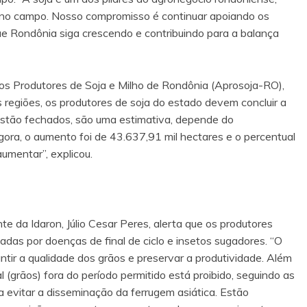
 no campo. Nosso compromisso é continuar apoiando os
ue Rondônia siga crescendo e contribuindo para a balança
os Produtores de Soja e Milho de Rondônia (Aprosoja-RO),
 regiões, os produtores de soja do estado devem concluir a
 estão fechados, são uma estimativa, depende do
agora, o aumento foi de 43.637,91 mil hectares e o percentual
mentar”, explicou.
te da Idaron, Júlio Cesar Peres, alerta que os produtores
das por doenças de final de ciclo e insetos sugadores. “O
tir a qualidade dos grãos e preservar a produtividade. Além
al (grãos) fora do período permitido está proibido, seguindo as
ra evitar a disseminação da ferrugem asiática. Estão