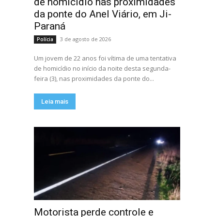
de homicídio nas proximidades
da ponte do Anel Viário, em Ji-
Paraná
3 de agosto de 2026
Polícia
Um jovem de 22 anos foi vítima de uma tentativa
de homicídio no início da noite desta segunda-
feira (3), nas proximidades da ponte do...
Leia mais
Motorista perde controle e