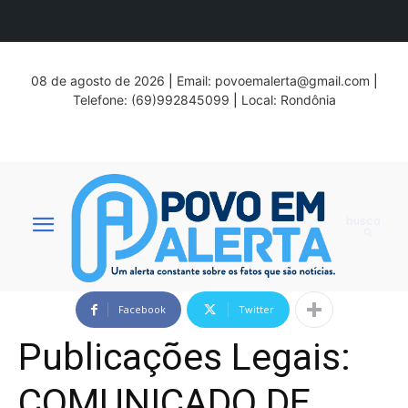
08 de agosto de 2026
|
Email:
povoemalerta@gmail.com
|
Telefone: (69)992845099
|
Local: Rondônia
busca
Facebook
Twitter
Publicações Legais:
COMUNICADO DE