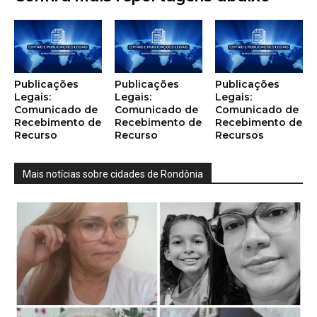
Publicações
Publicações
Publicações
Legais:
Legais:
Legais:
Comunicado de
Comunicado de
Comunicado de
Recebimento de
Recebimento de
Recebimento de
Recurso
Recurso
Recursos
Mais notícias sobre cidades de Rondônia