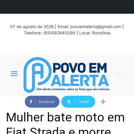
07 de agosto de 2026
|
Email:
povoemalerta@gmail.com
|
Telefone: (69)992845099
|
Local: Rondônia
busca
Facebook
Twitter
Mulher bate moto em
Fiat Strada e morre