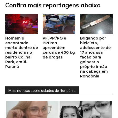
Confira mais reportagens abaixo
Homem é
PF, PM/RO e
Brigando por
encontrado
BPFron
bicicleta,
morto dentro de
apreendem
adolescente de
residência no
cerca de 400 kg
17 anos usa
bairro Colina
de drogas
facão para
Park, em Ji-
golpear o
Paraná
próprio irmão
na cabeça em
Rondônia
Mais notícias sobre cidades de Rondônia