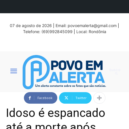
07 de agosto de 2026
|
Email:
povoemalerta@gmail.com
|
Telefone: (69)992845099
|
Local: Rondônia
busca
Facebook
Twitter
Idoso é espancado
até a morte após