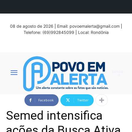
08 de agosto de 2026
|
Email:
povoemalerta@gmail.com
|
Telefone: (69)992845099
|
Local: Rondônia
busca
Facebook
Twitter
Semed intensifica
ações da Busca Ativa