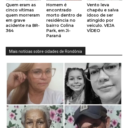
Quem eram as
Homem é
Vento leva
cinco vítimas
encontrado
chapéu e salva
quem morreram
morto dentro de
idoso de ser
em grave
residência no
atingido por
acidente na BR-
bairro Colina
veículo. VEJA
364
Park, em Ji-
VÍDEO
Paraná
Mais notícias sobre cidades de Rondônia