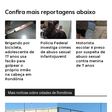
Confira mais reportagens abaixo
Brigando por
Polícia Federal
Motorista
bicicleta,
investiga crimes
escolar é preso
adolescente de
de abuso sexual
por suspeita de
17 anos usa
infantojuvenil
abuso sexual
facão para
contra menina
golpear o
de 7 anos
próprio irmão
na cabeça em
Rondônia
Mais notícias sobre cidades de Rondônia