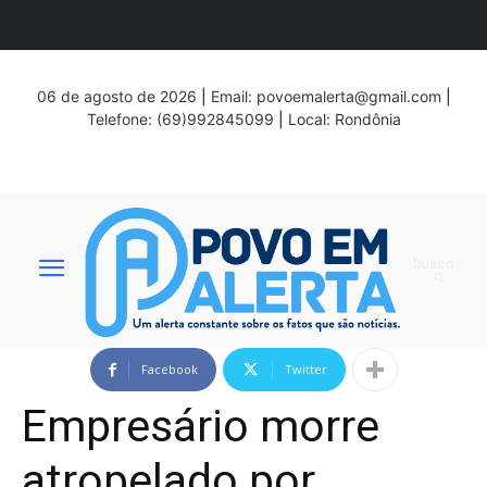
06 de agosto de 2026
|
Email:
povoemalerta@gmail.com
|
Telefone: (69)992845099
|
Local: Rondônia
busca
Facebook
Twitter
Empresário morre
atropelado por