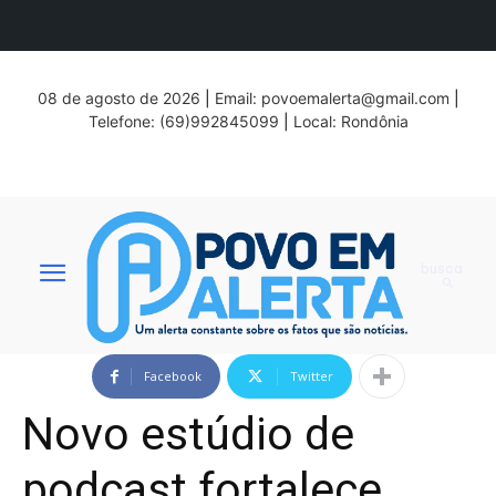
08 de agosto de 2026
|
Email:
povoemalerta@gmail.com
|
Telefone: (69)992845099
|
Local: Rondônia
busca
Facebook
Twitter
Novo estúdio de
podcast fortalece