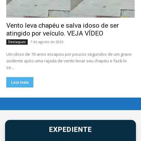
Vento leva chapéu e salva idoso de ser
atingido por veículo. VEJA VÍDEO
7 de agosto de 2026
Destaques
Um idoso de 70 anos escapou por poucos segundos de um grave
acidente após uma rajada de vento levar seu chapéu e fazê-lo
se...
Leia mais
EXPEDIENTE