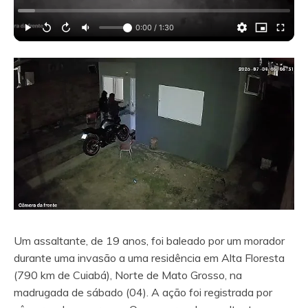
0:00
/
1:30
Um assaltante, de 19 anos, foi baleado por um morador
durante uma invasão a uma residência em Alta Floresta
(790 km de Cuiabá), Norte de Mato Grosso, na
madrugada de sábado (04). A ação foi registrada por