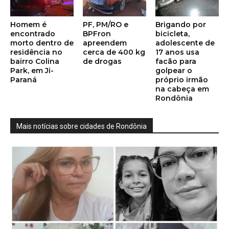
Homem é
PF, PM/RO e
Brigando por
encontrado
BPFron
bicicleta,
morto dentro de
apreendem
adolescente de
residência no
cerca de 400 kg
17 anos usa
bairro Colina
de drogas
facão para
Park, em Ji-
golpear o
Paraná
próprio irmão
na cabeça em
Rondônia
Mais notícias sobre cidades de Rondônia