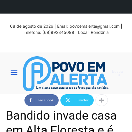
08 de agosto de 2026
|
Email:
povoemalerta@gmail.com
|
Telefone: (69)992845099
|
Local: Rondônia
busca
Facebook
Twitter
Bandido invade casa
em Alta Floresta e é