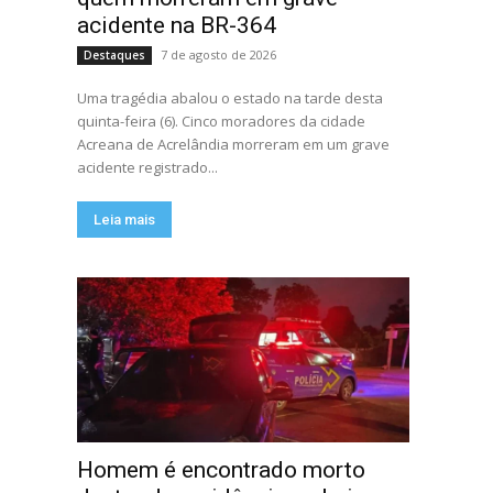
acidente na BR-364
7 de agosto de 2026
Destaques
Uma tragédia abalou o estado na tarde desta
quinta-feira (6). Cinco moradores da cidade
Acreana de Acrelândia morreram em um grave
acidente registrado...
Leia mais
Homem é encontrado morto