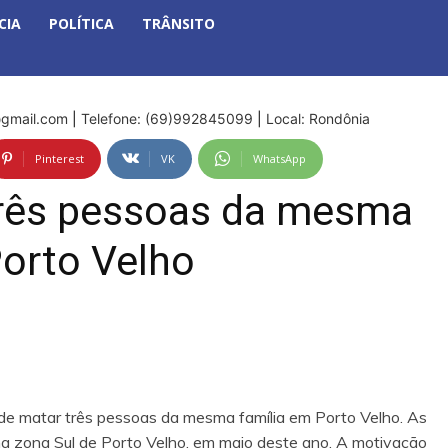
CIA
POLÍTICA
TRÂNSITO
gmail.com
|
Telefone: (69)992845099
|
Local: Rondônia
Pinterest
VK
WhatsApp
três pessoas da mesma
Porto Velho
 de matar três pessoas da mesma família em Porto Velho. As
 na zona Sul de Porto Velho, em maio deste ano. A motivação