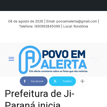
08 de agosto de 2026
|
Email:
povoemalerta@gmail.com
|
Telefone: (69)992845099
|
Local: Rondônia
busca
Facebook
Twitter
Prefeitura de Ji-
Paraná inicia