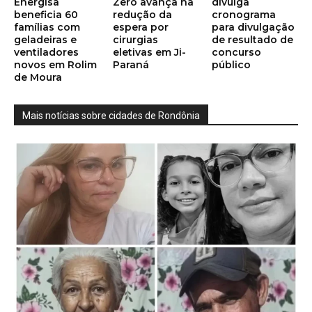
Energisa
Zero avança na
divulga
beneficia 60
redução da
cronograma
famílias com
espera por
para divulgação
geladeiras e
cirurgias
de resultado de
ventiladores
eletivas em Ji-
concurso
novos em Rolim
Paraná
público
de Moura
Mais notícias sobre cidades de Rondônia