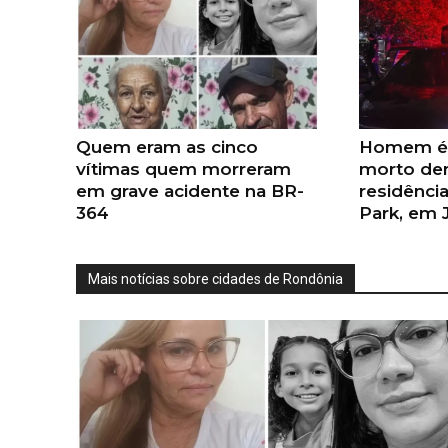
Quem eram as cinco
Homem é 
vítimas quem morreram
morto de
em grave acidente na BR-
residência
364
Park, em 
Mais notícias sobre cidades de Rondônia