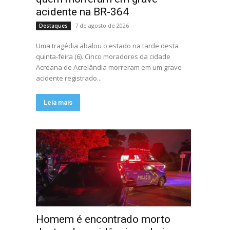
acidente na BR-364
7 de agosto de 2026
Destaques
Uma tragédia abalou o estado na tarde desta
quinta-feira (6). Cinco moradores da cidade
Acreana de Acrelândia morreram em um grave
acidente registrado...
Leia mais
Homem é encontrado morto