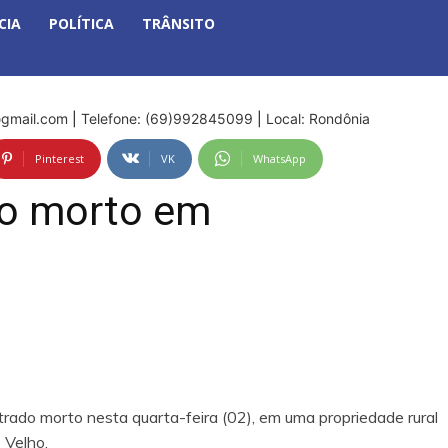
CIA
POLÍTICA
TRÂNSITO
gmail.com
|
Telefone: (69)992845099
|
Local: Rondônia
Pinterest
VK
WhatsApp
do morto em
trado morto nesta quarta-feira (02), em uma propriedade rural
 Velho.