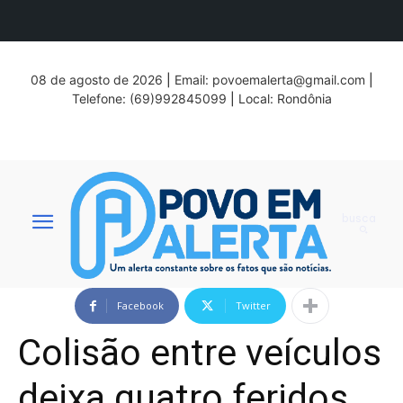
08 de agosto de 2026
|
Email:
povoemalerta@gmail.com
|
Telefone: (69)992845099
|
Local: Rondônia
busca
Facebook
Twitter
Colisão entre veículos
deixa quatro feridos