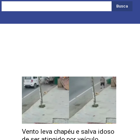
Busca
Vento leva chapéu e salva idoso
de ser atingido por veículo.