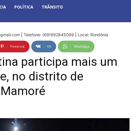
CIA
POLÍTICA
TRÂNSITO
gmail.com
|
Telefone: (69)992845099
|
Local: Rondônia
Pinterest
VK
WhatsApp
tina participa mais um
e, no distrito de
a Mamoré