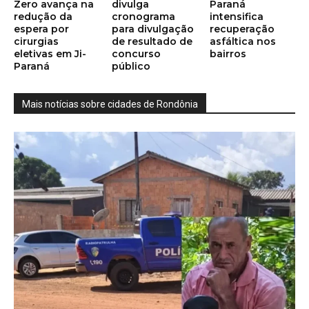
Zero avança na
divulga
Paraná
redução da
cronograma
intensifica
espera por
para divulgação
recuperação
cirurgias
de resultado de
asfáltica nos
eletivas em Ji-
concurso
bairros
Paraná
público
Mais notícias sobre cidades de Rondônia