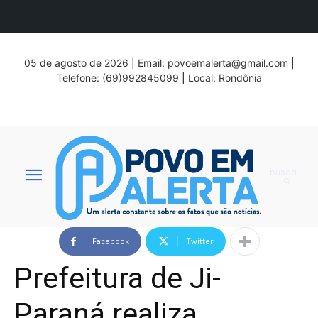
05 de agosto de 2026
|
Email:
povoemalerta@gmail.com
|
Telefone: (69)992845099
|
Local: Rondônia
busca
Facebook
Twitter
Prefeitura de Ji-
Paraná realiza